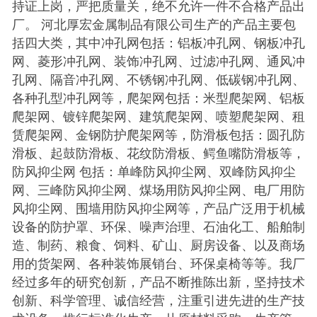
持证上岗，严把质量关，绝不允许一件不合格产品出
厂。 河北厚宏金属制品有限公司生产的产品主要包
括四大类，其中冲孔网包括：铝板冲孔网、钢板冲孔
网、菱形冲孔网、装饰冲孔网、过滤冲孔网、通风冲
孔网、隔音冲孔网、不锈钢冲孔网、低碳钢冲孔网、
各种孔型冲孔网等，爬架网包括：米型爬架网、铝板
爬架网、镀锌爬架网、建筑爬架网、喷塑爬架网、租
赁爬架网、金钢防护爬架网等，防滑板包括：圆孔防
滑板、起鼓防滑板、花纹防滑板、鳄鱼嘴防滑板等，
防风抑尘网 包括：单峰防风抑尘网、双峰防风抑尘
网、三峰防风抑尘网、煤场用防风抑尘网、电厂用防
风抑尘网、围墙用防风抑尘网等，产品广泛用于机械
设备的防护罩、环保、噪声治理、石油化工、船舶制
造、制药、粮食、饲料、矿山、厨房设备、以及商场
用的货架网、各种装饰展销台、环保桌椅等等。我厂
经过多年的研究创新，产品不断推陈出新，坚持技术
创新、科学管理、诚信经营，注重引进先进的生产技