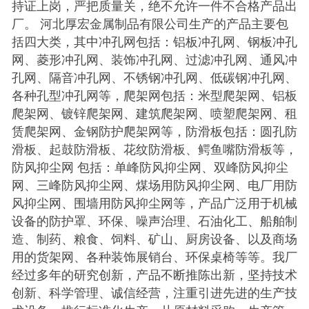
持证上岗，严把质量关，绝不允许一件不合格产品出
厂。 河北厚宏金属制品有限公司生产的产品主要包
括四大类，其中冲孔网包括：铝板冲孔网、钢板冲孔
网、菱形冲孔网、装饰冲孔网、过滤冲孔网、通风冲
孔网、隔音冲孔网、不锈钢冲孔网、低碳钢冲孔网、
各种孔型冲孔网等，爬架网包括：米型爬架网、铝板
爬架网、镀锌爬架网、建筑爬架网、喷塑爬架网、租
赁爬架网、金钢防护爬架网等，防滑板包括：圆孔防
滑板、起鼓防滑板、花纹防滑板、鳄鱼嘴防滑板等，
防风抑尘网 包括：单峰防风抑尘网、双峰防风抑尘
网、三峰防风抑尘网、煤场用防风抑尘网、电厂用防
风抑尘网、围墙用防风抑尘网等，产品广泛用于机械
设备的防护罩、环保、噪声治理、石油化工、船舶制
造、制药、粮食、饲料、矿山、厨房设备、以及商场
用的货架网、各种装饰展销台、环保桌椅等等。我厂
经过多年的研究创新，产品不断推陈出新，坚持技术
创新、科学管理、诚信经营，注重引进先进的生产技