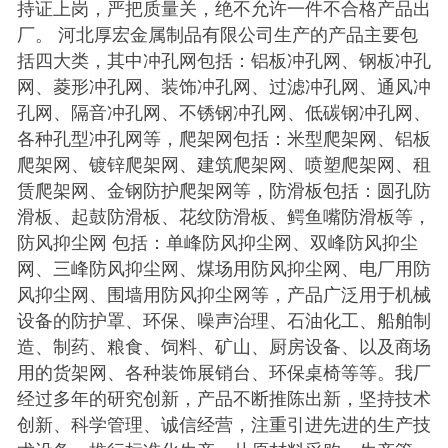
持证上岗，严把质量关，绝不允许一件不合格产品出
厂。 河北厚宏金属制品有限公司生产的产品主要包
括四大类，其中冲孔网包括：铝板冲孔网、钢板冲孔
网、菱形冲孔网、装饰冲孔网、过滤冲孔网、通风冲
孔网、隔音冲孔网、不锈钢冲孔网、低碳钢冲孔网、
各种孔型冲孔网等，爬架网包括：米型爬架网、铝板
爬架网、镀锌爬架网、建筑爬架网、喷塑爬架网、租
赁爬架网、金钢防护爬架网等，防滑板包括：圆孔防
滑板、起鼓防滑板、花纹防滑板、鳄鱼嘴防滑板等，
防风抑尘网 包括：单峰防风抑尘网、双峰防风抑尘
网、三峰防风抑尘网、煤场用防风抑尘网、电厂用防
风抑尘网、围墙用防风抑尘网等，产品广泛用于机械
设备的防护罩、环保、噪声治理、石油化工、船舶制
造、制药、粮食、饲料、矿山、厨房设备、以及商场
用的货架网、各种装饰展销台、环保桌椅等等。我厂
经过多年的研究创新，产品不断推陈出新，坚持技术
创新、科学管理、诚信经营，注重引进先进的生产技