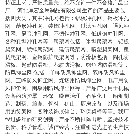
持证上岗，严把质量关，绝不允许一件不合格产品出
厂。 河北厚宏金属制品有限公司生产的产品主要包
括四大类，其中冲孔网包括：铝板冲孔网、钢板冲孔
网、菱形冲孔网、装饰冲孔网、过滤冲孔网、通风冲
孔网、隔音冲孔网、不锈钢冲孔网、低碳钢冲孔网、
各种孔型冲孔网等，爬架网包括：米型爬架网、铝板
爬架网、镀锌爬架网、建筑爬架网、喷塑爬架网、租
赁爬架网、金钢防护爬架网等，防滑板包括：圆孔防
滑板、起鼓防滑板、花纹防滑板、鳄鱼嘴防滑板等，
防风抑尘网 包括：单峰防风抑尘网、双峰防风抑尘
网、三峰防风抑尘网、煤场用防风抑尘网、电厂用防
风抑尘网、围墙用防风抑尘网等，产品广泛用于机械
设备的防护罩、环保、噪声治理、石油化工、船舶制
造、制药、粮食、饲料、矿山、厨房设备、以及商场
用的货架网、各种装饰展销台、环保桌椅等等。我厂
经过多年的研究创新，产品不断推陈出新，坚持技术
创新、科学管理、诚信经营，注重引进先进的生产技