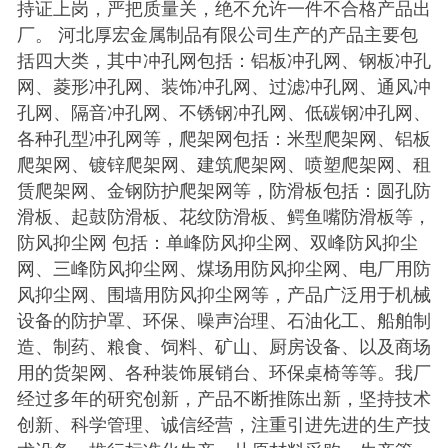
持证上岗，严把质量关，绝不允许一件不合格产品出
厂。 河北厚宏金属制品有限公司生产的产品主要包
括四大类，其中冲孔网包括：铝板冲孔网、钢板冲孔
网、菱形冲孔网、装饰冲孔网、过滤冲孔网、通风冲
孔网、隔音冲孔网、不锈钢冲孔网、低碳钢冲孔网、
各种孔型冲孔网等，爬架网包括：米型爬架网、铝板
爬架网、镀锌爬架网、建筑爬架网、喷塑爬架网、租
赁爬架网、金钢防护爬架网等，防滑板包括：圆孔防
滑板、起鼓防滑板、花纹防滑板、鳄鱼嘴防滑板等，
防风抑尘网 包括：单峰防风抑尘网、双峰防风抑尘
网、三峰防风抑尘网、煤场用防风抑尘网、电厂用防
风抑尘网、围墙用防风抑尘网等，产品广泛用于机械
设备的防护罩、环保、噪声治理、石油化工、船舶制
造、制药、粮食、饲料、矿山、厨房设备、以及商场
用的货架网、各种装饰展销台、环保桌椅等等。我厂
经过多年的研究创新，产品不断推陈出新，坚持技术
创新、科学管理、诚信经营，注重引进先进的生产技