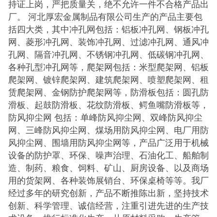
持证上岗，严把质量关，绝不允许一件不合格产品出
厂。 河北厚宏金属制品有限公司生产的产品主要包
括四大类，其中冲孔网包括：铝板冲孔网、钢板冲孔
网、菱形冲孔网、装饰冲孔网、过滤冲孔网、通风冲
孔网、隔音冲孔网、不锈钢冲孔网、低碳钢冲孔网、
各种孔型冲孔网等，爬架网包括：米型爬架网、铝板
爬架网、镀锌爬架网、建筑爬架网、喷塑爬架网、租
赁爬架网、金钢防护爬架网等，防滑板包括：圆孔防
滑板、起鼓防滑板、花纹防滑板、鳄鱼嘴防滑板等，
防风抑尘网 包括：单峰防风抑尘网、双峰防风抑尘
网、三峰防风抑尘网、煤场用防风抑尘网、电厂用防
风抑尘网、围墙用防风抑尘网等，产品广泛用于机械
设备的防护罩、环保、噪声治理、石油化工、船舶制
造、制药、粮食、饲料、矿山、厨房设备、以及商场
用的货架网、各种装饰展销台、环保桌椅等等。我厂
经过多年的研究创新，产品不断推陈出新，坚持技术
创新、科学管理、诚信经营，注重引进先进的生产技