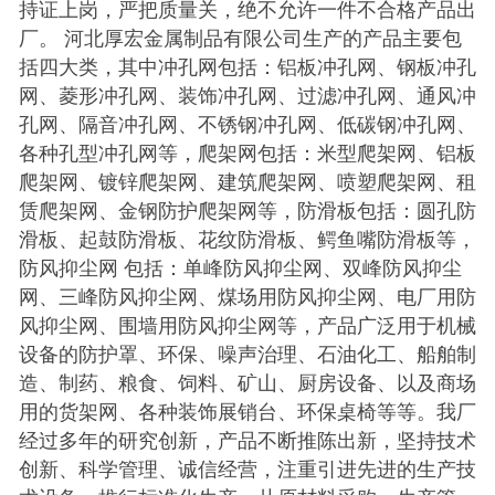
持证上岗，严把质量关，绝不允许一件不合格产品出
厂。 河北厚宏金属制品有限公司生产的产品主要包
括四大类，其中冲孔网包括：铝板冲孔网、钢板冲孔
网、菱形冲孔网、装饰冲孔网、过滤冲孔网、通风冲
孔网、隔音冲孔网、不锈钢冲孔网、低碳钢冲孔网、
各种孔型冲孔网等，爬架网包括：米型爬架网、铝板
爬架网、镀锌爬架网、建筑爬架网、喷塑爬架网、租
赁爬架网、金钢防护爬架网等，防滑板包括：圆孔防
滑板、起鼓防滑板、花纹防滑板、鳄鱼嘴防滑板等，
防风抑尘网 包括：单峰防风抑尘网、双峰防风抑尘
网、三峰防风抑尘网、煤场用防风抑尘网、电厂用防
风抑尘网、围墙用防风抑尘网等，产品广泛用于机械
设备的防护罩、环保、噪声治理、石油化工、船舶制
造、制药、粮食、饲料、矿山、厨房设备、以及商场
用的货架网、各种装饰展销台、环保桌椅等等。我厂
经过多年的研究创新，产品不断推陈出新，坚持技术
创新、科学管理、诚信经营，注重引进先进的生产技